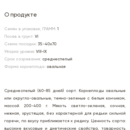
О продукте
Семян в упаковке, ГРАММ:
1
Посев в грунт:
VI
Схема посадки:
35-40х70
Уборка урожая:
VIII-IX
Срок созревания:
среднеспелый
Форма корнеплода:
овальная
Среднеспелый (60-85 дней) сорт. Корнеплоды овальные
или округло-овальные, темно-зеленые с белым кончиком,
массой 200-400 г. Мякоть светло-зеленая, сочная,
нежная, хрустящая, без характерной для редьки сильной
горечи, по вкусу приближается к редису. Ценность сорта:
высокие вкусовые и диетические свойства, товарность