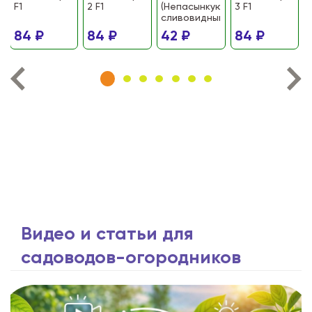
F1
2 F1
(Непасынкующийся
3 F1
сливовидный)
84 ₽
84 ₽
42 ₽
84 ₽
Видео и статьи для
садоводов-огородников