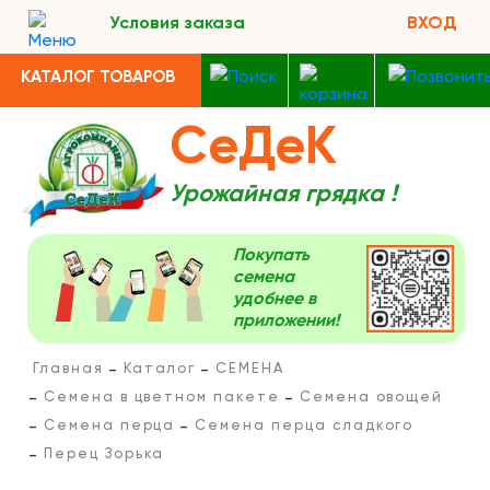
Условия заказа
ВХОД
КАТАЛОГ ТОВАРОВ
СеДеК
Урожайная грядка !
Покупать
семена
удобнее в
приложении!
Главная
Каталог
СЕМЕНА
Семена в цветном пакете
Семена овощей
Семена перца
Семена перца сладкого
Перец Зорька