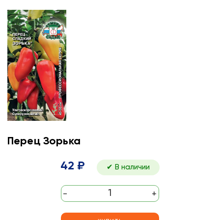
Перец Зорька
42 ₽
✔ В наличии
-
+