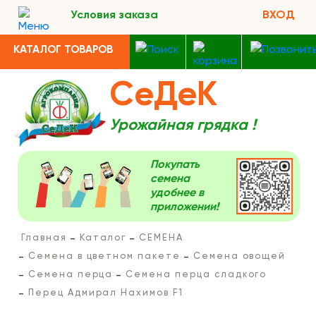
Условия заказа
ВХОД
КАТАЛОГ ТОВАРОВ
СеДеК
Урожайная грядка !
Покупать
семена
удобнее в
приложении!
Главная
Каталог
СЕМЕНА
Семена в цветном пакете
Семена овощей
Семена перца
Семена перца сладкого
Перец Адмирал Нахимов F1