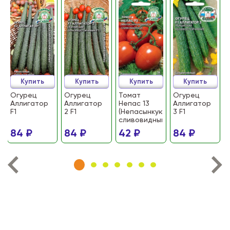
Купить
Купить
Купить
Купить
Огурец
Огурец
Томат
Огурец
Аллигатор
Аллигатор
Непас 13
Аллигатор
F1
2 F1
(Непасынкующийся
3 F1
сливовидный)
84 ₽
84 ₽
42 ₽
84 ₽