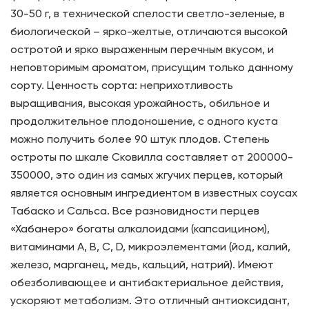
30-50 г, в технической спелости светло-зеленые, в
биологической – ярко-желтые, отличаются высокой
остротой и ярко выраженным перечным вкусом, и
неповторимым ароматом, присущим только данному
сорту. Ценность сорта: неприхотливость
выращивания, высокая урожайность, обильное и
продолжительное плодоношение, с одного куста
можно получить более 90 штук плодов. Степень
остроты по шкале Сковилла составляет от 200000-
350000, это один из самых жгучих перцев, который
является основным ингредиентом в известных соусах
Табаско и Сальса. Все разновидности перцев
«Хабанеро» богаты алкалоидами (капсаицином),
витаминами А, В, С, D, микроэлементами (йод, калий,
железо, марганец, медь, кальций, натрий). Имеют
обезболивающее и антибактериальное действия,
ускоряют метаболизм. Это отличный антиоксидант,