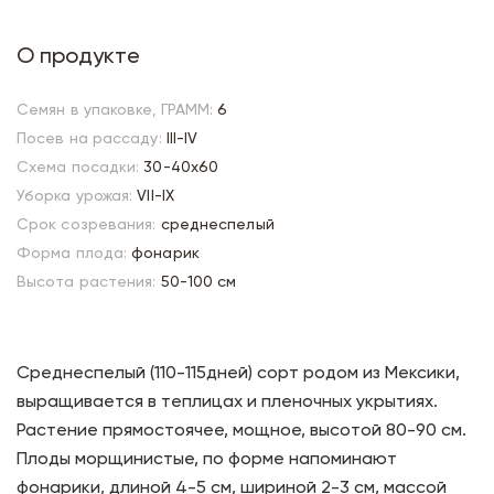
О продукте
Семян в упаковке, ГРАММ:
6
Посев на рассаду:
III-IV
Схема посадки:
30-40х60
Уборка урожая:
VII-IX
Срок созревания:
среднеспелый
Форма плода:
фонарик
Высота растения:
50-100 см
Среднеспелый (110-115дней) сорт родом из Мексики,
выращивается в теплицах и пленочных укрытиях.
Растение прямостоячее, мощное, высотой 80-90 см.
Плоды морщинистые, по форме напоминают
фонарики, длиной 4-5 см, шириной 2-3 см, массой