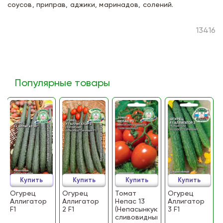
соусов, приправ, аджики, маринадов, солений.
13416
Популярные товары
Купить
Купить
Купить
Купить
Огурец
Огурец
Томат
Огурец
Аллигатор
Аллигатор
Непас 13
Аллигатор
F1
2 F1
(Непасынкующийся
3 F1
сливовидный)