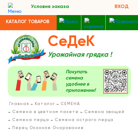
Условия заказа
ВХОД
КАТАЛОГ ТОВАРОВ
СеДеК
Урожайная грядка !
Покупать
семена
удобнее в
приложении!
Главная
Каталог
СЕМЕНА
Семена в цветном пакете
Семена овощей
Семена перца
Семена острого перца
Перец Оконное Очарование