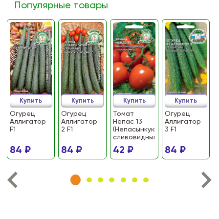
Популярные товары
Купить
Купить
Купить
Купить
Огурец
Огурец
Томат
Огурец
Аллигатор
Аллигатор
Непас 13
Аллигатор
F1
2 F1
(Непасынкующийся
3 F1
сливовидный)
84 ₽
84 ₽
42 ₽
84 ₽