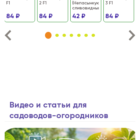
F1
2 F1
(Непасынкующийся
3 F1
сливовидный)
84 ₽
84 ₽
42 ₽
84 ₽
Видео и статьи для
садоводов-огородников