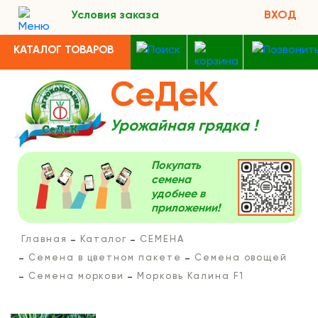
Условия заказа
ВХОД
КАТАЛОГ ТОВАРОВ
СеДеК
Урожайная грядка !
Покупать
семена
удобнее в
приложении!
Главная
Каталог
СЕМЕНА
Семена в цветном пакете
Семена овощей
Семена моркови
Морковь Калина F1