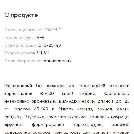
О продукте
Семян в упаковке, ГРАММ:
1
Посев в грунт:
IV-V
Схема посадки:
5-6х20-40
Уборка урожая:
VII-VIII
Срок созревания:
раннеспелый
Раннеспелый (от всходов до технической спелости
корнеплодов 95-100 дней) гибрид. Корнеплоды
интенсивно-оранжевые, цилиндрические, длиной до 20
см, массой 65-140 г. Мякоть нежная, сочная, очень
сладкая. Вкусовые качества высокие. Ценность гибрида:
дружное формирование корнеплодов, высокое
содержание сахаров, пригодность для ранней пучковой