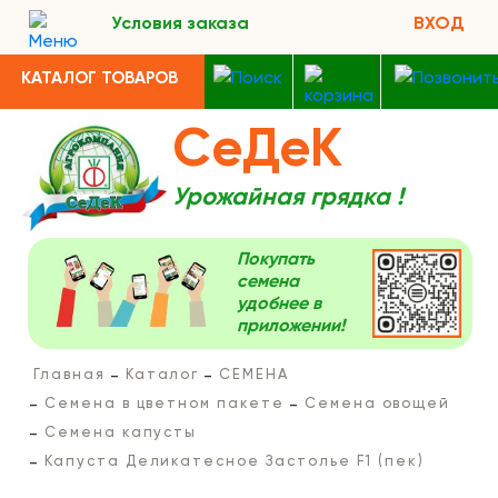
Условия заказа
ВХОД
КАТАЛОГ ТОВАРОВ
СеДеК
Урожайная грядка !
Покупать
семена
удобнее в
приложении!
Главная
Каталог
СЕМЕНА
Семена в цветном пакете
Семена овощей
Семена капусты
Капуста Деликатесное Застолье F1 (пек)