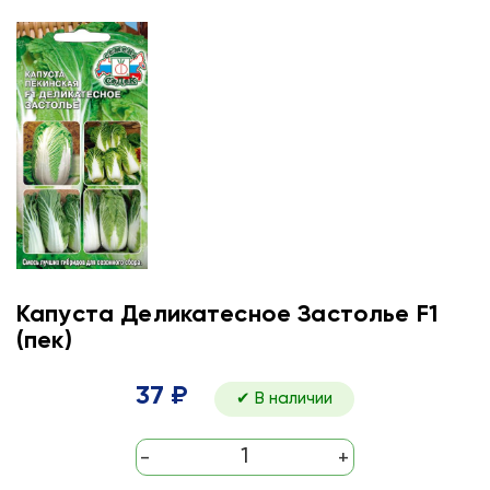
Капуста Деликатесное Застолье F1
(пек)
37 ₽
✔ В наличии
-
+