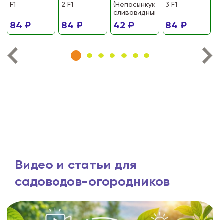
F1
2 F1
(Непасынкующийся
3 F1
сливовидный)
84 ₽
84 ₽
42 ₽
84 ₽
Видео и статьи для
садоводов-огородников