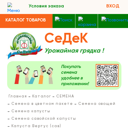
Условия заказа
ВХОД
КАТАЛОГ ТОВАРОВ
СеДеК
Урожайная грядка !
Покупать
семена
удобнее в
приложении!
Главная
Каталог
СЕМЕНА
Семена в цветном пакете
Семена овощей
Семена капусты
Семена савойской капусты
Капуста Вертус (сав)