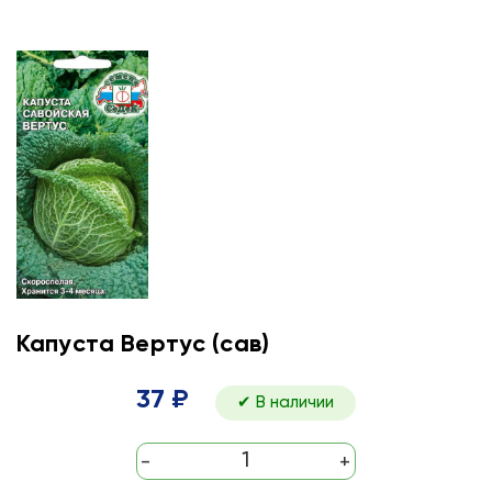
Капуста Вертус (сав)
37 ₽
✔ В наличии
-
+