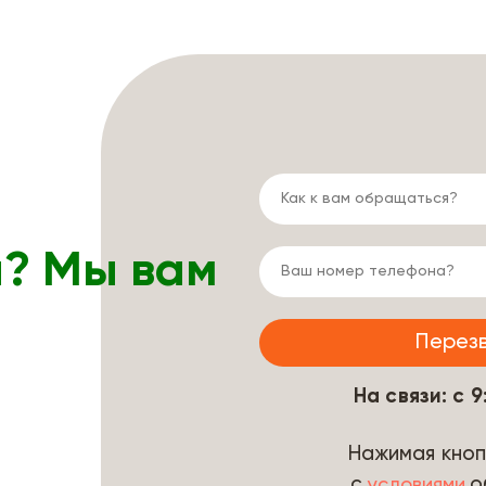
ы? Мы вам
На связи: с 
Нажимая кноп
с
о
условиями