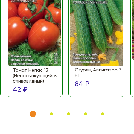
Огурец Аллигатор 3
Томат Непас 13
F1
(Непасынкующийся
сливовидный)
84 ₽
42 ₽