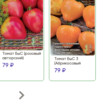
Томат БыС (розовый
То
авторский)
(Ф
Томат БыС 3
ма
(Абрикосовый
79 ₽
по
79 ₽
79