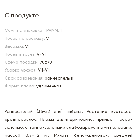
О продукте
Семян в упаковке, ГРАММ:
1
Посев на рассаду:
V
Высадка:
VI
Посев в грунт:
V-VI
Схема посадки:
70х70
Уборка урожая:
VII-VIII
Срок созревания:
раннеспелый
Форма плода:
удлиненная
Раннеспелый (35-52 дня) гибрид. Растение кустовое,
среднерослое. Плоды цилиндрические, прямые, серо-
зеленые, с темно-зелеными слабовыраженными полосами,
массой 0,7-1,2 кг. Мякоть бело-кремовая, средней