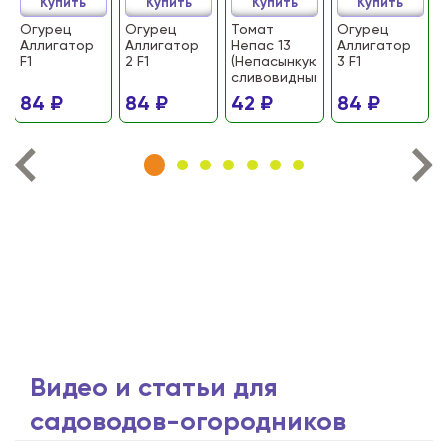
Купить
Купить
Купить
Купить
Огурец
Огурец
Томат
Огурец
Аллигатор
Аллигатор
Непас 13
Аллигатор
F1
2 F1
(Непасынкующийся
3 F1
сливовидный)
84 ₽
84 ₽
42 ₽
84 ₽
Видео и статьи для
садоводов-огородников