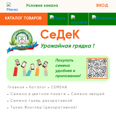
Условия заказа
ВХОД
КАТАЛОГ ТОВАРОВ
СеДеК
Урожайная грядка !
Покупать
семена
удобнее в
приложении!
Главная
Каталог
СЕМЕНА
Семена в цветном пакете
Семена овощей
Семена тыквы декоративной
Тыква Жонглер (декоративная)