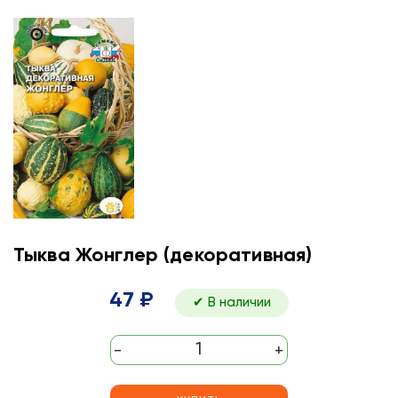
Тыква Жонглер (декоративная)
47 ₽
✔ В наличии
-
+