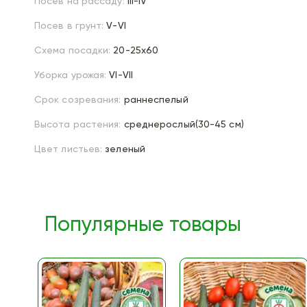
Посев на рассаду:
III-IV
Посев в грунт:
V-VI
Схема посадки:
20-25х60
Уборка урожая:
VI-VII
Срок созревания:
раннеспелый
Высота растения:
среднерослый(30-45 см)
Цвет листьев:
зеленый
Популярные товары