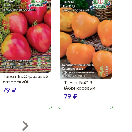
Томат БыС (розовый
То
авторский)
(Ф
Томат БыС 3
ма
(Абрикосовый
79 ₽
по
79 ₽
79