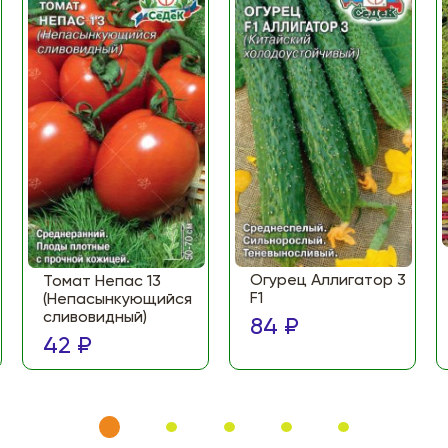
Огурец Аллигатор 3
Томат Непас 13
F1
(Непасынкующийся
сливовидный)
84 ₽
42 ₽