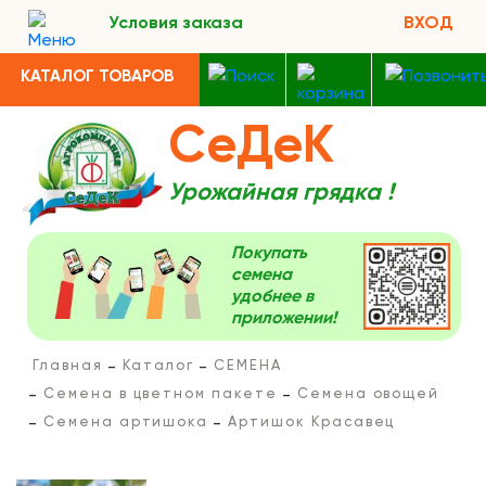
Условия заказа
ВХОД
КАТАЛОГ ТОВАРОВ
СеДеК
Урожайная грядка !
Покупать
семена
удобнее в
приложении!
Главная
Каталог
СЕМЕНА
Семена в цветном пакете
Семена овощей
Семена артишока
Артишок Красавец