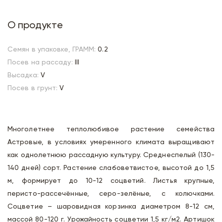
О продукте
Семян в упаковке, ГРАММ:
0.2
Посев на рассаду:
III
Высадка:
V
Посев в грунт:
V
Многолетнее теплолюбивое растение семейства
Астровые, в условиях умеренного климата выращивают
как однолетнюю рассадную культуру. Среднеспелый (130-
140 дней) сорт. Растение слабоветвистое, высотой до 1,5
м, формирует до 10-12 соцветий. Листья крупные,
перисто-рассечённые, серо-зелёные, с колючками.
Соцветие – шаровидная корзинка диаметром 8-12 см,
массой 80-120 г. Урожайность соцветии 1,5 кг/м2. Артишок