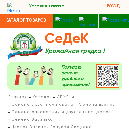
Условия заказа
ВХОД
КАТАЛОГ ТОВАРОВ
СеДеК
Урожайная грядка !
Покупать
семена
удобнее в
приложении!
Главная
Каталог
СЕМЕНА
Семена в цветном пакете
Семена цветов
Семена однолетних и двухлетних цветов
Семена Василька
Цветок Василек Голубая Диадема