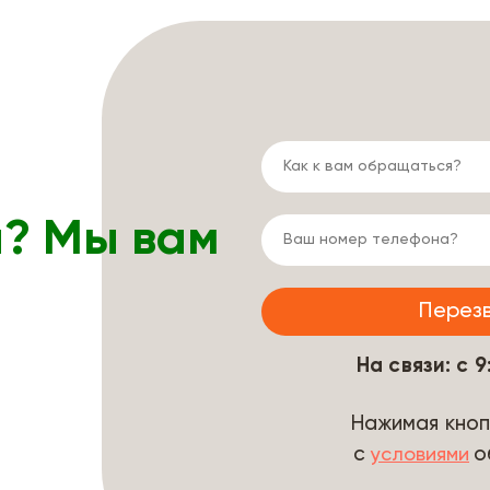
ы? Мы вам
На связи: с 
Нажимая кноп
с
о
условиями