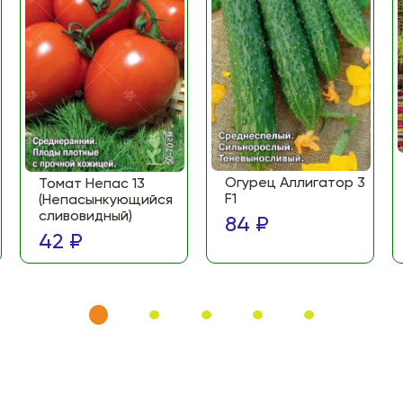
Огурец Аллигатор 3
Томат Непас 13
F1
(Непасынкующийся
сливовидный)
84 ₽
42 ₽