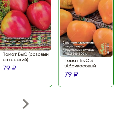
Томат БыС (розовый
То
авторский)
(Ф
Томат БыС 3
ма
(Абрикосовый
79 ₽
по
79 ₽
79