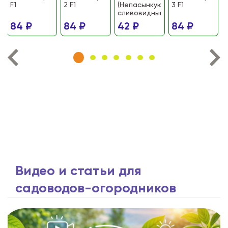
F1
2 F1
(Непасынкующийся
3 F1
сливовидный)
84 ₽
84 ₽
42 ₽
84 ₽
Видео и статьи для
садоводов-огородников