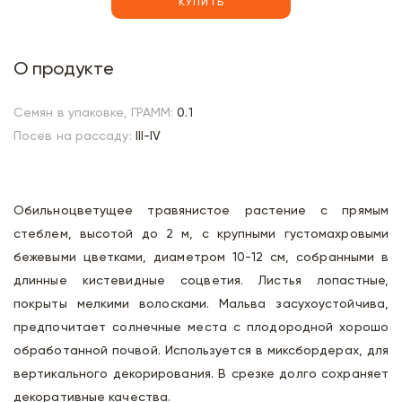
КУПИТЬ
О продукте
Семян в упаковке, ГРАММ:
0.1
Посев на рассаду:
III-IV
Обильноцветущее травянистое растение с прямым
стеблем, высотой до 2 м, с крупными густомахровыми
бежевыми цветками, диаметром 10-12 см, собранными в
длинные кистевидные соцветия. Листья лопастные,
покрыты мелкими волосками. Мальва засухоустойчива,
предпочитает солнечные места с плодородной хорошо
обработанной почвой. Используется в миксбордерах, для
вертикального декорирования. В срезке долго сохраняет
декоративные качества.