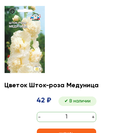
Цветок Шток-роза Медуница
42 ₽
✔ В наличии
-
+