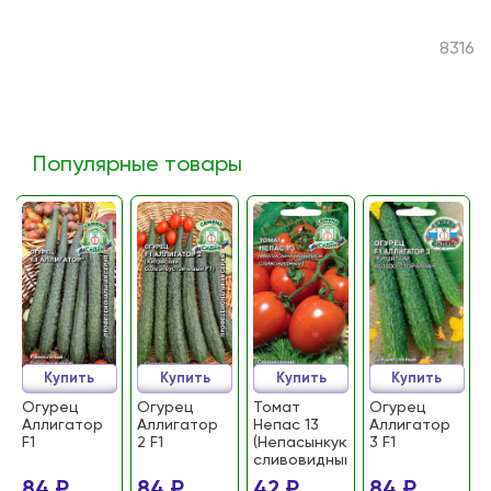
8316
Популярные товары
Купить
Купить
Купить
Купить
Огурец
Огурец
Томат
Огурец
Аллигатор
Аллигатор
Непас 13
Аллигатор
F1
2 F1
(Непасынкующийся
3 F1
сливовидный)
84 ₽
84 ₽
42 ₽
84 ₽