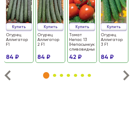
Купить
Купить
Купить
Купить
Огурец
Огурец
Томат
Огурец
Аллигатор
Аллигатор
Непас 13
Аллигатор
F1
2 F1
(Непасынкующийся
3 F1
сливовидный)
84 ₽
84 ₽
42 ₽
84 ₽