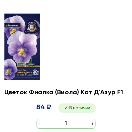
Цветок Фиалка (Виола) Кот Д'Азур F1
84 ₽
✔ В наличии
-
+