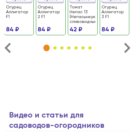
Огурец
Огурец
Томат
Огурец
Аллигатор
Аллигатор
Непас 13
Аллигатор
F1
2 F1
(Непасынкующийся
3 F1
сливовидный)
84 ₽
84 ₽
42 ₽
84 ₽
Видео и статьи для
садоводов-огородников