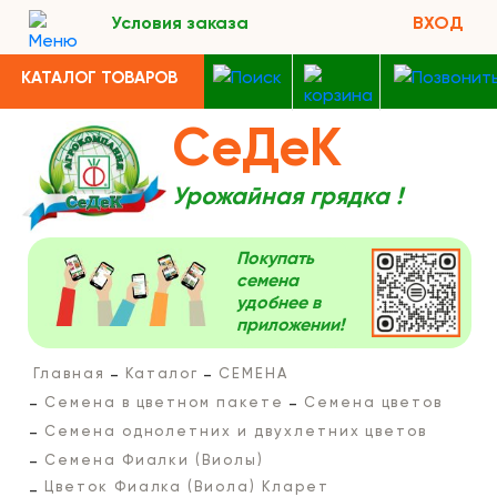
Условия заказа
ВХОД
КАТАЛОГ ТОВАРОВ
СеДеК
Урожайная грядка !
Покупать
семена
удобнее в
приложении!
Главная
Каталог
СЕМЕНА
Семена в цветном пакете
Семена цветов
Семена однолетних и двухлетних цветов
Семена Фиалки (Виолы)
Цветок Фиалка (Виола) Кларет