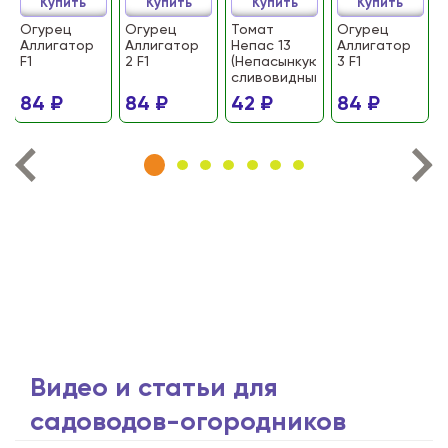
Купить
Купить
Купить
Купить
Огурец
Огурец
Томат
Огурец
Аллигатор
Аллигатор
Непас 13
Аллигатор
F1
2 F1
(Непасынкующийся
3 F1
сливовидный)
84 ₽
84 ₽
42 ₽
84 ₽
Видео и статьи для
садоводов-огородников