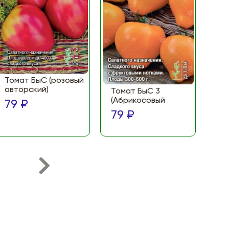
Томат БыС (розовый
То
авторский)
(Ф
Томат БыС 3
ма
(Абрикосовый
79 ₽
по
79 ₽
79