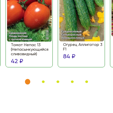
Огурец Аллигатор 3
Томат Непас 13
F1
(Непасынкующийся
сливовидный)
84 ₽
42 ₽