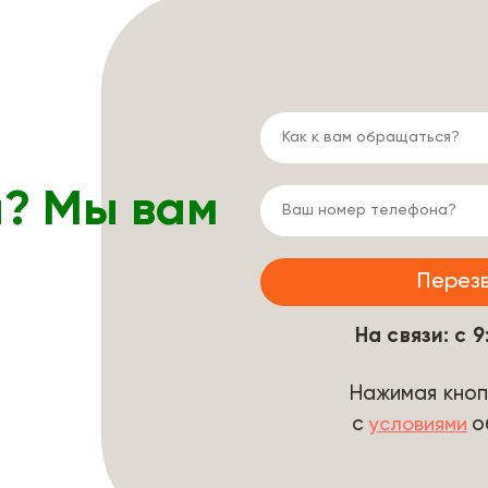
ы? Мы вам
На связи: с 
Нажимая кноп
с
о
условиями