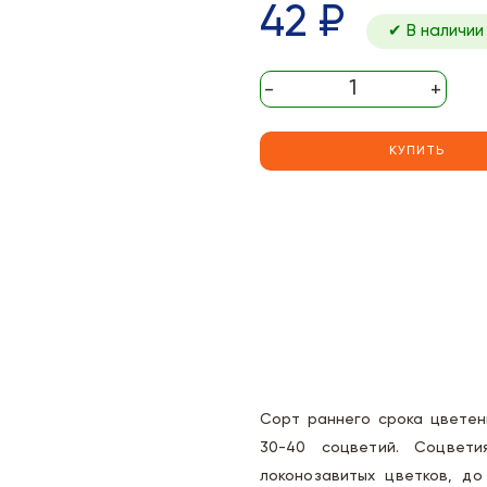
42 ₽
✔ В наличии
-
+
КУПИТЬ
Сорт раннего срока цветени
30-40 соцветий. Соцвети
локонозавитых цветков, д