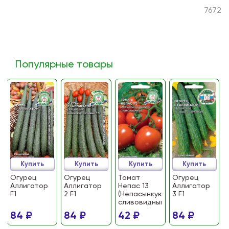
7672
Популярные товары
Купить
Купить
Купить
Купить
Огурец
Огурец
Томат
Огурец
Аллигатор
Аллигатор
Непас 13
Аллигатор
F1
2 F1
(Непасынкующийся
3 F1
сливовидный)
84 ₽
84 ₽
42 ₽
84 ₽