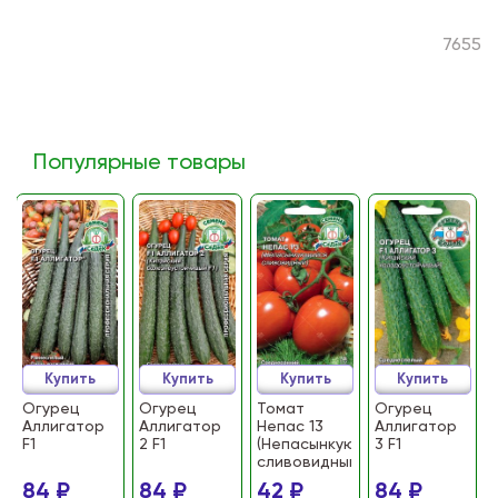
7655
Популярные товары
Купить
Купить
Купить
Купить
Огурец
Огурец
Томат
Огурец
Аллигатор
Аллигатор
Непас 13
Аллигатор
F1
2 F1
(Непасынкующийся
3 F1
сливовидный)
84 ₽
84 ₽
42 ₽
84 ₽