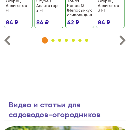
Огурец
Огурец
Томат
Огурец
Аллигатор
Аллигатор
Непас 13
Аллигатор
F1
2 F1
(Непасынкующийся
3 F1
сливовидный)
84 ₽
84 ₽
42 ₽
84 ₽
Видео и статьи для
садоводов-огородников