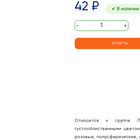
42 ₽
✔ В наличии
-
+
КУПИТЬ
Относится к группе Пр
густооблиственными цветон
розовые, полусферические, 