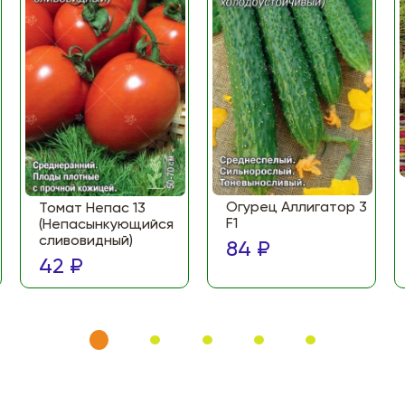
Огурец Аллигатор 3
Томат Непас 13
F1
(Непасынкующийся
сливовидный)
84 ₽
42 ₽