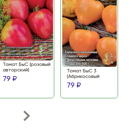
Томат БыС (розовый
То
авторский)
(Ф
Томат БыС 3
ма
(Абрикосовый
79 ₽
по
79 ₽
79