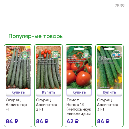
7839
Популярные товары
Купить
Купить
Купить
Купить
Огурец
Огурец
Томат
Огурец
Аллигатор
Аллигатор
Непас 13
Аллигатор
F1
2 F1
(Непасынкующийся
3 F1
сливовидный)
84 ₽
84 ₽
42 ₽
84 ₽