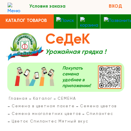
Условия заказа
ВХОД
КАТАЛОГ ТОВАРОВ
СеДеК
Урожайная грядка !
Покупать
семена
удобнее в
приложении!
Главная
Каталог
СЕМЕНА
Семена в цветном пакете
Семена цветов
Семена многолетних цветов
Спилантес
Цветок Спилантес Мятный вкус