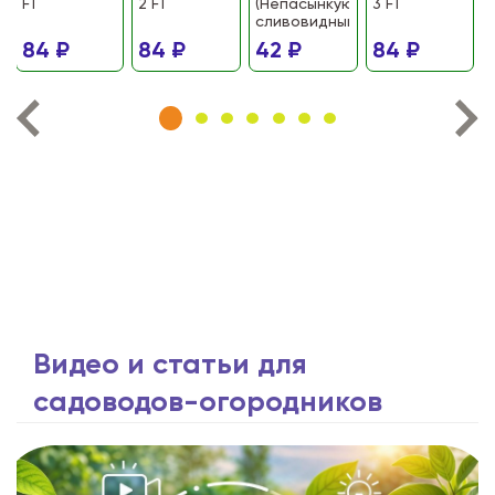
F1
2 F1
(Непасынкующийся
3 F1
сливовидный)
84 ₽
84 ₽
42 ₽
84 ₽
Видео и статьи для
садоводов-огородников