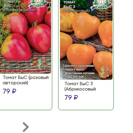
Томат БыС (розовый
То
авторский)
(Ф
Томат БыС 3
ма
(Абрикосовый
79 ₽
по
79 ₽
79