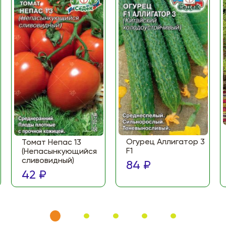
Огурец Аллигатор 3
Томат Непас 13
F1
(Непасынкующийся
сливовидный)
84 ₽
42 ₽