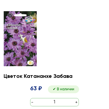
Цветок Катананхе Забава
63 ₽
✔ В наличии
-
+