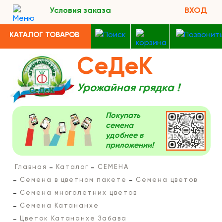
Условия заказа
ВХОД
КАТАЛОГ ТОВАРОВ
СеДеК
Урожайная грядка !
Покупать
семена
удобнее в
приложении!
Главная
Каталог
СЕМЕНА
Семена в цветном пакете
Семена цветов
Семена многолетних цветов
Семена Катананхе
Цветок Катананхе Забава