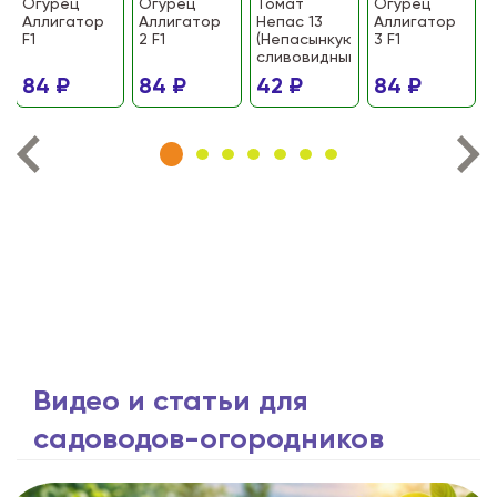
Огурец
Огурец
Томат
Огурец
Аллигатор
Аллигатор
Непас 13
Аллигатор
F1
2 F1
(Непасынкующийся
3 F1
сливовидный)
84 ₽
84 ₽
42 ₽
84 ₽
Видео и статьи для
садоводов-огородников