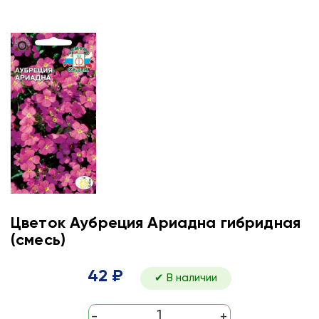
Цветок Аубреция Ариадна гибридная
(смесь)
42 ₽
✔ В наличии
-
+