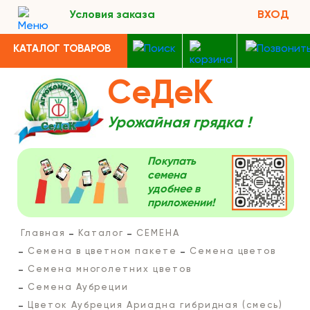
Условия заказа
ВХОД
КАТАЛОГ ТОВАРОВ
СеДеК
Урожайная грядка !
Покупать
семена
удобнее в
приложении!
Главная
Каталог
СЕМЕНА
Семена в цветном пакете
Семена цветов
Семена многолетних цветов
Семена Аубреции
Цветок Аубреция Ариадна гибридная (смесь)