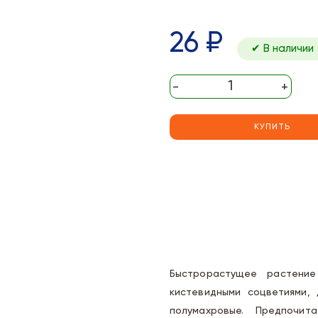
26 ₽
✔ В наличии
-
+
КУПИТЬ
Быстрорастущее растение
кистевидными соцветиями,
полумахровые. Предпочит