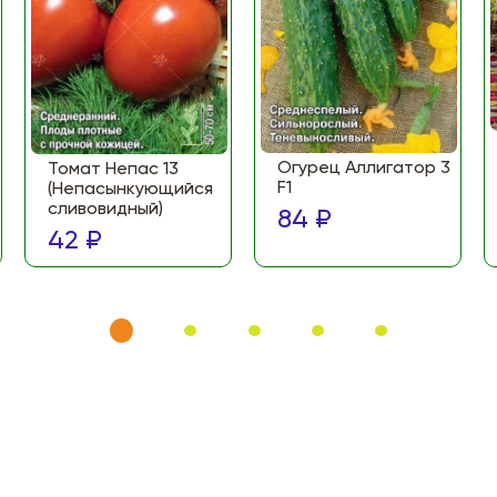
Огурец Аллигатор 3
Томат Непас 13
F1
(Непасынкующийся
сливовидный)
84 ₽
42 ₽