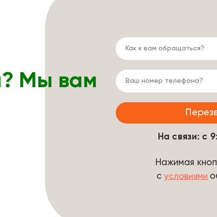
ы? Мы вам
На связи: с 
Нажимая кноп
с
о
условиями