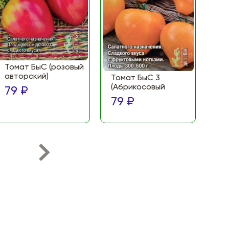
Томат БыС (розовый
То
авторский)
(Ф
Томат БыС 3
ма
(Абрикосовый
79 ₽
по
79 ₽
79