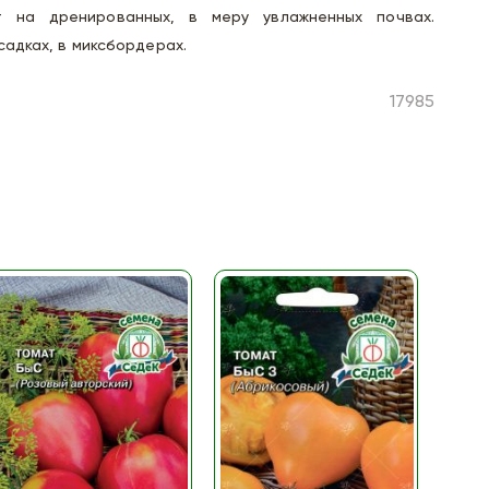
т на дренированных, в меру увлажненных почвах.
садках, в миксбордерах.
17985