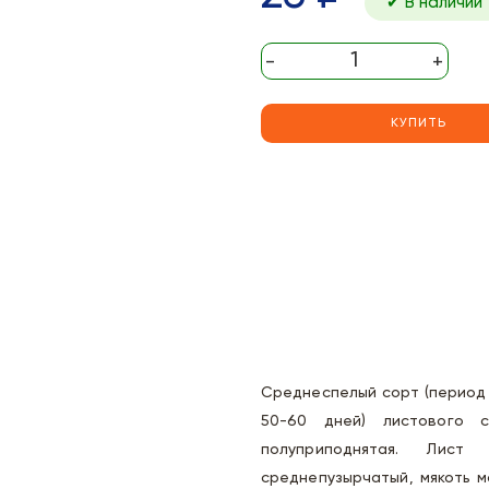
✔ В наличии
-
+
КУПИТЬ
Среднеспелый сорт (период 
50-60 дней) листового с
полуприподнятая. Лист 
среднепузырчатый, мякоть м