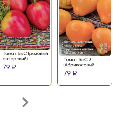
Томат БыС (розовый
То
авторский)
(Ф
Томат БыС 3
ма
(Абрикосовый
79 ₽
по
79 ₽
79