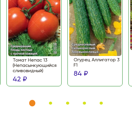
Огурец Аллигатор 3
Томат Непас 13
F1
(Непасынкующийся
сливовидный)
84 ₽
42 ₽