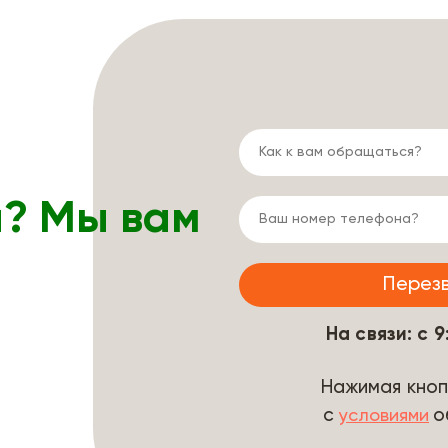
ы? Мы вам
На связи: с 
Нажимая кноп
с
о
условиями