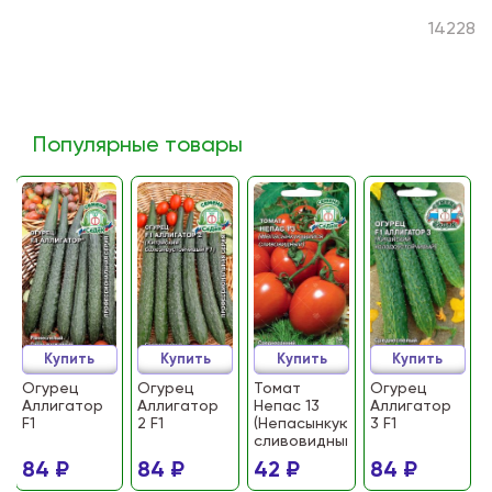
14228
Популярные товары
Купить
Купить
Купить
Купить
Огурец
Огурец
Томат
Огурец
Аллигатор
Аллигатор
Непас 13
Аллигатор
F1
2 F1
(Непасынкующийся
3 F1
сливовидный)
84 ₽
84 ₽
42 ₽
84 ₽