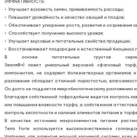
ЭФФЕКТИВНОСТЬ:
• Улучшает всхожесть семян, приживаемость рассады;
• Повышает урожайность и качество овощей и плодов;
• Обеспечивает ускорение роста, развития и созревания о
• Способствует получению высокого урожая;
• Улучшает вкусовые и питательные свойства продукции;
• Восстанавливает плодородие и естественный биоценоз п
В основе питательных грунтов сери
Земля®») лежит уникальный верховой сфагновый торф,
компонентом, не содержит болезнетворных организмов и
разложения обладает отличной пористостью, влагоемкос
Он долго не поддается микробиологическому разложению и 
Благодаря собственной тофродобычи ведется контроль каж
или повышения влажности торфа, а собственная аттестов
контроль кислотности и наличия элементов питания в торфе
В качестве источника макроэлементов питания растен
Terra Forte используется высококачественное голланд
VanIperen для развития мощной корневой системы всех в