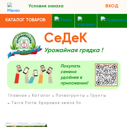
Условия заказа
ВХОД
КАТАЛОГ ТОВАРОВ
СеДеК
Урожайная грядка !
Покупать
семена
удобнее в
приложении!
Главная
Каталог
Почвогрунты
Грунты
Terra Forte Здоровая земля 5л