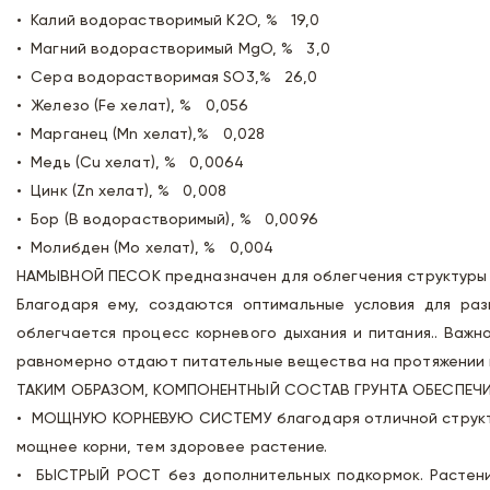
• Калий водорастворимый K2O, % 19,0
• Магний водорастворимый MgO, % 3,0
• Сера водорастворимая SO3,% 26,0
• Железо (Fe хелат), % 0,056
• Марганец (Mn хелат),% 0,028
• Медь (Cu хелат), % 0,0064
• Цинк (Zn хелат), % 0,008
• Бор (В водорастворимый), % 0,0096
• Молибден (Mo хелат), % 0,004
НАМЫВНОЙ ПЕСОК предназначен для облегчения структуры г
Благодаря ему, создаются оптимальные условия для раз
облегчается процесс корневого дыхания и питания.. Важн
равномерно отдают питательные вещества на протяжении 
ТАКИМ ОБРАЗОМ, КОМПОНЕНТНЫЙ СОСТАВ ГРУНТА ОБЕСПЕЧИ
• МОЩНУЮ КОРНЕВУЮ СИСТЕМУ благодаря отличной структу
мощнее корни, тем здоровее растение.
• БЫСТРЫЙ РОСТ без дополнительных подкормок. Растени