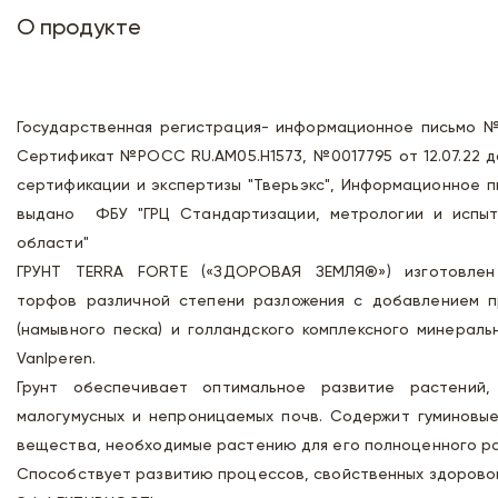
О продукте
Государственная регистрация- информационное письмо №
Сертификат №РОСС RU.АМ05.Н1573, №0017795 от 12.07.22 д
сертификации и экспертизы "Тверьэкс", Информационное пи
выдано ФБУ "ГРЦ Стандартизации, метрологии и испыта
области"
ГРУНТ TERRA FORTE («ЗДОРОВАЯ ЗЕМЛЯ®») изготовлен 
торфов различной степени разложения с добавлением п
(намывного песка) и голландского комплексного минерал
VanIperen.
Грунт обеспечивает оптимальное развитие растений
малогумусных и непроницаемых почв. Содержит гуминовы
вещества, необходимые растению для его полноценного ра
Способствует развитию процессов, свойственных здоровой