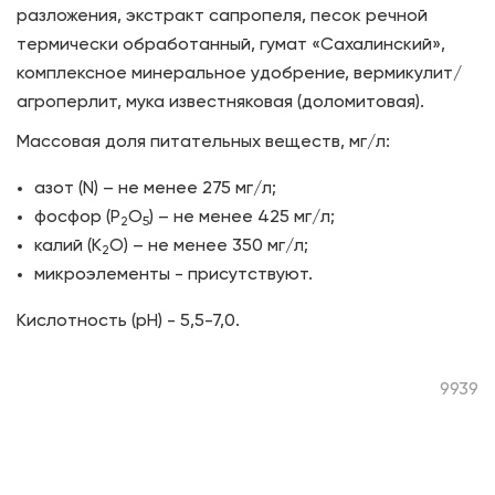
разложения, экстракт сапропеля, песок речной
термически обработанный, гумат «Сахалинский»,
комплексное минеральное удобрение, вермикулит/
агроперлит, мука известняковая (доломитовая).
Массовая доля питательных веществ, мг/л:
азот (N) – не менее 275 мг/л;
фосфор (Р
О
) – не менее 425 мг/л;
2
5
калий (К
О) – не менее 350 мг/л;
2
микроэлементы - присутствуют.
Кислотность (рН) - 5,5-7,0.
9939