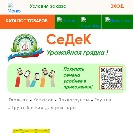
Условия заказа
ВХОД
КАТАЛОГ ТОВАРОВ
СеДеК
Урожайная грядка !
Покупать
семена
удобнее в
приложении!
Главная
Каталог
Почвогрунты
Грунты
Грунт 5 л Био для роз Гера