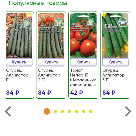
Популярные товары
Купить
Купить
Купить
Купить
Огурец
Огурец
Томат
Огурец
Аллигатор
Аллигатор
Непас 13
Аллигатор
F1
2 F1
(Непасынкующийся
3 F1
сливовидный)
84 ₽
84 ₽
42 ₽
84 ₽