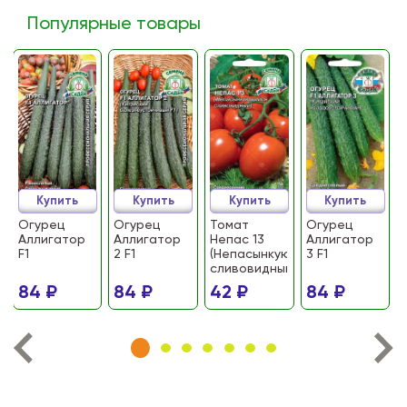
Популярные товары
Купить
Купить
Купить
Купить
Огурец
Огурец
Томат
Огурец
Аллигатор
Аллигатор
Непас 13
Аллигатор
F1
2 F1
(Непасынкующийся
3 F1
сливовидный)
84 ₽
84 ₽
42 ₽
84 ₽