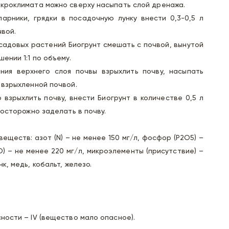
икроклимата можно сверху насыпать слой дренажа.
парники, грядки в посадочную лунку внести 0,3-0,5 л
чвой.
 садовых растений Биогрунт смешать с почвой, вынутой
ении 1:1 по объему.
ния верхнего слоя почвы взрыхлить почву, насыпать
 взрыхленной почвой.
 взрыхлить почву, внести Биогрунт в количестве 0,5 л
 осторожно заделать в почву.
еществ: азот (N) – не менее 150 мг/л, фосфор (Р2О5) –
2О) – не менее 220 мг/л, микроэлементы (присутствие) –
к, медь, кобальт, железо.
ности – IV (вещество мало опасное).