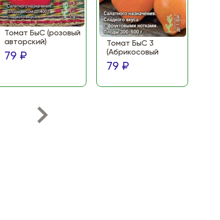
Томат БыС (розовый
То
авторский)
(Ф
Томат БыС 3
ма
(Абрикосовый
79 ₽
по
79 ₽
79