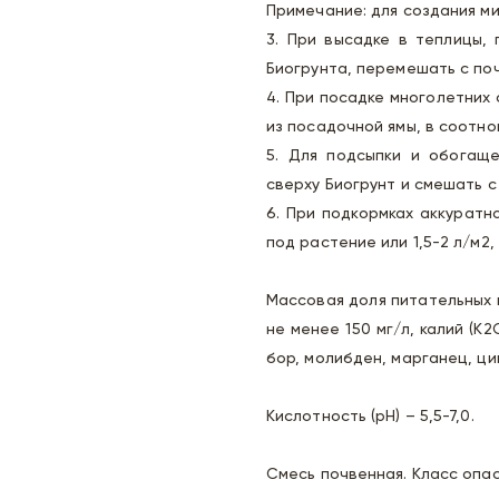
Примечание: для создания м
3. При высадке в теплицы, 
Биогрунта, перемешать с по
4. При посадке многолетних
из посадочной ямы, в соотнош
5. Для подсыпки и обогаще
сверху Биогрунт и смешать с
6. При подкормках аккуратно
под растение или 1,5-2 л/м2,
Массовая доля питательных в
не менее 150 мг/л, калий (К
бор, молибден, марганец, цин
Кислотность (рН) – 5,5-7,0.
Смесь почвенная. Класс опас