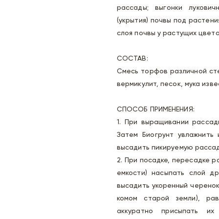
рассады; выгонки лукович
(укрытия) почвы под растени
слоя почвы у растущих цвето
СОСТАВ:
Смесь торфов различной сте
вермикулит, песок, мука изве
СПОСОБ ПРИМЕНЕНИЯ:
1. При выращивании рассад
Затем Биогрунт увлажнить 
высадить пикируемую рассад
2. При посадке, пересадке 
емкости) насыпать слой др
высадить укоренный черенок
комом старой земли), ра
аккуратно присыпать их 