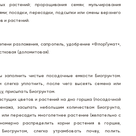
ных растений; проращивания семян; мульчирования
ями; посадки, пересадки, подсыпки или смены верхнего
в и растений.
пени разложения, сапропель, удобрение «ФлорГумат»,
стковая (доломитовая).
ы заполнить чистые посадочные емкости Биогрунтом.
и слегка уплотнить, после чего высеять семена или
у, присыпать Биогрунтом.
растущих цветов и растений на дно горшка (посадочной
енажа, засыпать небольшим количеством Биогрунта,
 или пересадить многолетнее растение (желательно с
вномерно распределить корни растения в горшке,
Биогрунтом, слегка утрамбовать почву, полить.