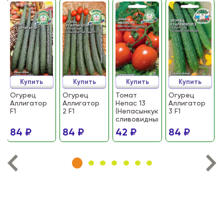
Купить
Купить
Купить
Купить
Огурец
Огурец
Томат
Огурец
Аллигатор
Аллигатор
Непас 13
Аллигатор
F1
2 F1
(Непасынкующийся
3 F1
сливовидный)
84 ₽
84 ₽
42 ₽
84 ₽