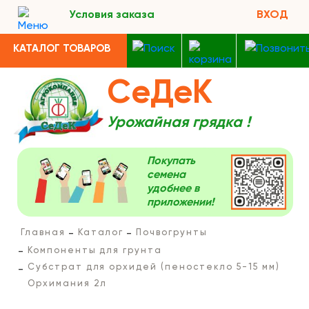
Условия заказа
ВХОД
КАТАЛОГ ТОВАРОВ
СеДеК
Урожайная грядка !
Покупать
семена
удобнее в
приложении!
Главная
Каталог
Почвогрунты
Компоненты для грунта
Субстрат для орхидей (пеностекло 5-15 мм)
Орхимания 2л