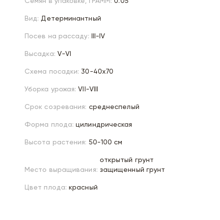
Семян в упаковке, ГРАММ:
0.05
Вид:
Детерминантный
Посев на рассаду:
III-IV
Высадка:
V-VI
Схема посадки:
30-40х70
Уборка урожая:
VII-VIII
Срок созревания:
среднеспелый
Форма плода:
цилиндрическая
Высота растения:
50-100 см
открытый грунт
Место выращивания:
защищенный грунт
Цвет плода:
красный