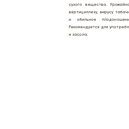
сухого вещества. Урожайно
вертициллезу, вирусу табач
и обильное плодоношени
Рекомендуется для употребл
и засола.