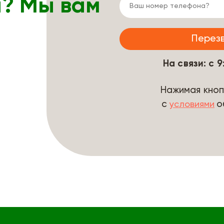
ы? Мы вам
На связи: с 
Нажимая кноп
с
о
условиями