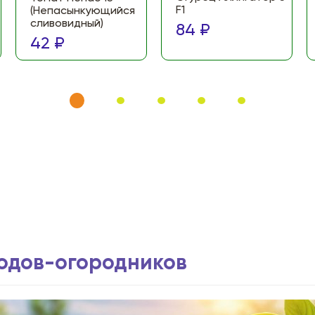
F1
(Непасынкующийся
сливовидный)
84 ₽
42 ₽
водов-огородников