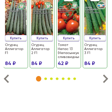
Купить
Купить
Купить
Купить
Огурец
Огурец
Томат
Огурец
Аллигатор
Аллигатор
Непас 13
Аллигатор
F1
2 F1
(Непасынкующийся
3 F1
сливовидный)
84 ₽
84 ₽
42 ₽
84 ₽