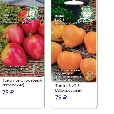
Томат БыС (розовый
То
авторский)
(Ф
Томат БыС 3
ма
(Абрикосовый
79 ₽
по
79 ₽
79