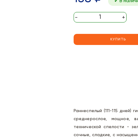
✔ В налич
-
+
КУПИТЬ
Раннеспелый (111-115 дней)
среднерослое, мощное, в
технической спелости - зе
сочные, сладкие, с насыщенн