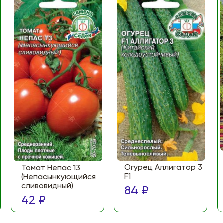
Огурец Аллигатор 3
Томат Непас 13
F1
(Непасынкующийся
сливовидный)
84 ₽
42 ₽