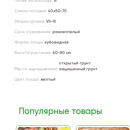
Посев на рассаду:
III
Схема посадки:
40х50-70
Уборка урожая:
VII-IX
Срок созревания:
раннеспелый
Форма плода:
кубовидная
Высота растения:
60-80 см
открытый грунт
Место выращивания:
защищенный грунт
Цвет плода:
желтый
Популярные товары