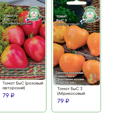
Томат БыС (розовый
То
авторский)
(Ф
Томат БыС 3
ма
(Абрикосовый
79 ₽
по
79 ₽
79