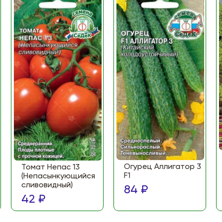
Огурец Аллигатор 3
Томат Непас 13
F1
(Непасынкующийся
сливовидный)
84 ₽
42 ₽