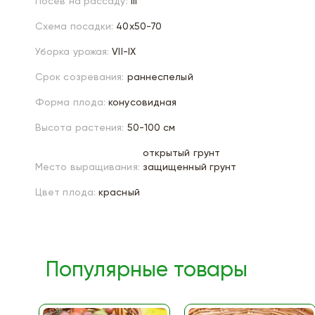
Посев на рассаду:
III
Схема посадки:
40х50-70
Уборка урожая:
VII-IX
Срок созревания:
раннеспелый
Форма плода:
конусовидная
Высота растения:
50-100 см
открытый грунт
Место выращивания:
защищенный грунт
Цвет плода:
красный
Популярные товары