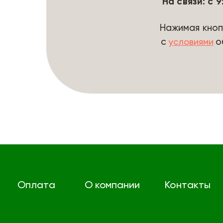
На связи: с 
Нажимая кноп
с
о
условиями
Оплата
О компании
Контакты