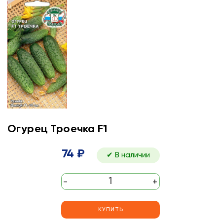
Огурец Троечка F1
74 ₽
✔ В наличии
-
+
КУПИТЬ