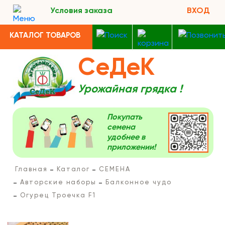
Условия заказа
ВХОД
КАТАЛОГ ТОВАРОВ
СеДеК
Урожайная грядка !
Покупать
семена
удобнее в
приложении!
Главная
Каталог
СЕМЕНА
Авторские наборы
Балконное чудо
Огурец Троечка F1