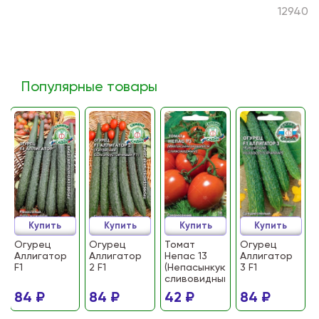
12940
Популярные товары
Купить
Купить
Купить
Купить
Огурец
Огурец
Томат
Огурец
Аллигатор
Аллигатор
Непас 13
Аллигатор
F1
2 F1
(Непасынкующийся
3 F1
сливовидный)
84 ₽
84 ₽
42 ₽
84 ₽