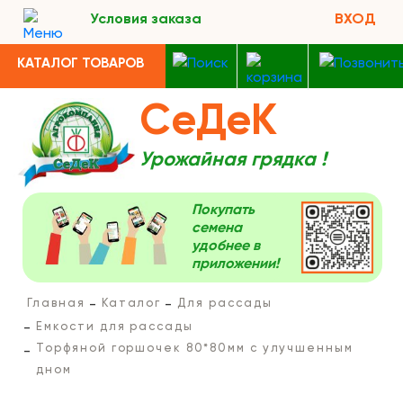
Условия заказа
ВХОД
КАТАЛОГ ТОВАРОВ
СеДеК
Урожайная грядка !
Покупать
семена
удобнее в
приложении!
Главная
Каталог
Для рассады
Емкости для рассады
Торфяной горшочек 80*80мм с улучшенным
дном