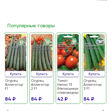
Популярные товары
Купить
Купить
Купить
Купить
Огурец
Огурец
Томат
Огурец
Аллигатор
Аллигатор
Непас 13
Аллигатор
F1
2 F1
(Непасынкующийся
3 F1
сливовидный)
84 ₽
84 ₽
42 ₽
84 ₽