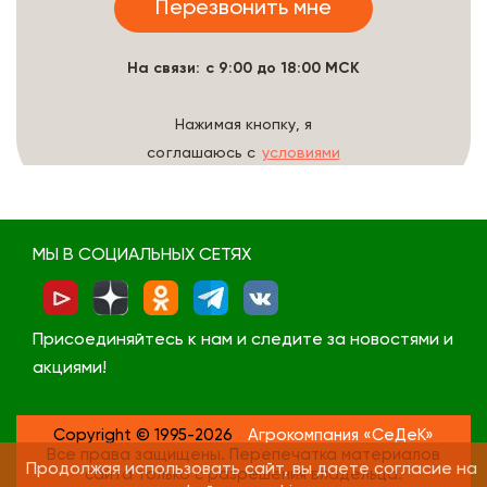
На связи: с 9:00 до 18:00 МСК
Нажимая кнопку, я
соглашаюсь с
условиями
обработки данных
МЫ В СОЦИАЛЬНЫХ СЕТЯХ
Присоединяйтесь к нам и следите за новостями и
акциями!
Copyright © 1995-2026
Агрокомпания «СеДеК»
Все права защищены. Перепечатка материалов
Продолжая использовать сайт, вы даете согласие на
сайта только с разрешения владельца.