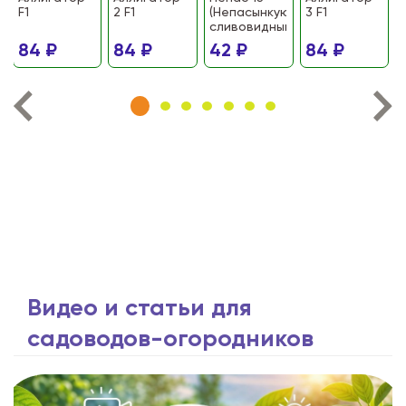
F1
2 F1
(Непасынкующийся
3 F1
сливовидный)
84 ₽
84 ₽
42 ₽
84 ₽
Видео и статьи для
садоводов-огородников