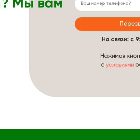
ы? Мы вам
На связи: с 
Нажимая кноп
с
о
условиями